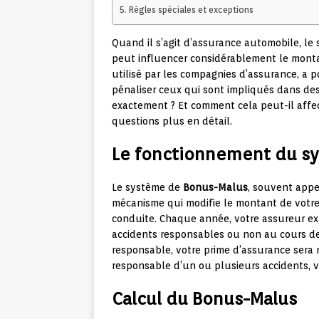
Règles spéciales et exceptions
Quand il s’agit d’assurance automobile, l
peut influencer considérablement le monta
utilisé par les compagnies d’assurance, a
pénaliser ceux qui sont impliqués dans des
exactement ? Et comment cela peut-il affec
questions plus en détail.
Le fonctionnement du s
Le système de
Bonus-Malus
, souvent appe
mécanisme qui modifie le montant de votre
conduite. Chaque année, votre assureur ex
accidents responsables ou non au cours des
responsable, votre prime d’assurance sera 
responsable d’un ou plusieurs accidents, v
Calcul du Bonus-Malus