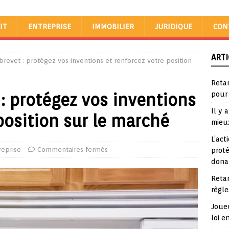
IT
ENTREPRISE
IMMOBILIER
JURIDIQUE
CON
ARTI
brevet : protégez vos inventions et renforcez votre position
Reta
 : protégez vos inventions
pour
Il y 
position sur le marché
mieu
L’act
reprise
Commentaires fermés
proté
dona
Reta
règle
Joueu
loi e