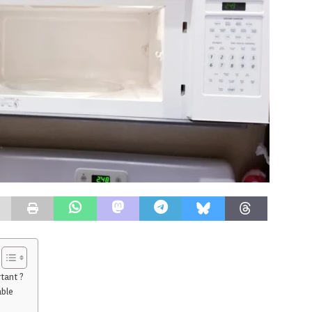
tant ?
able