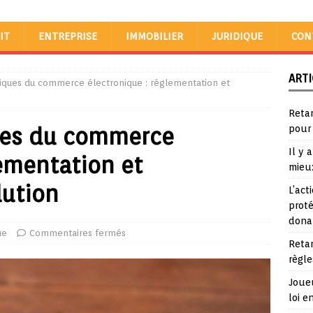
IT
ENTREPRISE
IMMOBILIER
JURIDIQUE
CON
ARTI
idiques du commerce électronique : réglementation et
Reta
ques du commerce
pour
Il y 
lementation et
mieu
lution
L’act
proté
dona
ue
Commentaires fermés
Reta
règle
Joueu
loi e