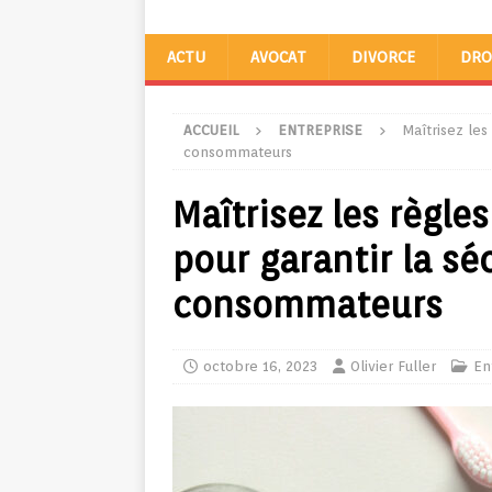
ACTU
AVOCAT
DIVORCE
DRO
ACCUEIL
ENTREPRISE
Maîtrisez les
consommateurs
Maîtrisez les règle
pour garantir la sé
consommateurs
octobre 16, 2023
Olivier Fuller
En