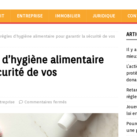
IT
ENTREPRISE
IMMOBILIER
JURIDIQUE
CON
ARTI
 règles d’hygiène alimentaire pour garantir la sécurité de vos
Il y 
s d’hygiène alimentaire
mieu
L’act
curité de vos
proté
dona
Reta
règle
treprise
Commentaires fermés
Joueu
loi e
Pour
une p