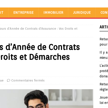
IT
ENTREPRISE
IMMOBILIER
JURIDIQUE
CON
ARTI
Cours d’Année de Contrats d’Assurance : Vos Droits et
Reta
rs d’Année de Contrats
pour
Il y 
Droits et Démarches
mieu
L’act
proté
dona
que
Commentaires fermés
Reta
règle
Joueu
loi e