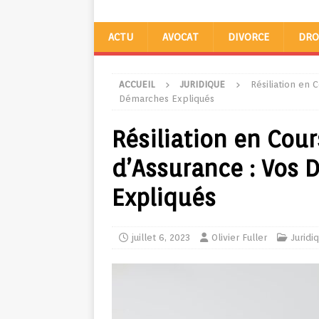
ACTU
AVOCAT
DIVORCE
DRO
ACCUEIL
JURIDIQUE
Résiliation en 
Démarches Expliqués
Résiliation en Cou
d’Assurance : Vos 
Expliqués
juillet 6, 2023
Olivier Fuller
Juridi