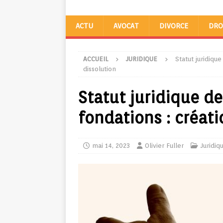
ACTU
AVOCAT
DIVORCE
DRO
ACCUEIL
JURIDIQUE
Statut juridique
dissolution
Statut juridique de
fondations : créati
mai 14, 2023
Olivier Fuller
Juridiq