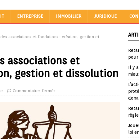
IT
ENTREPRISE
IMMOBILIER
JURIDIQUE
CON
ARTI
 des associations et fondations : création, gestion et
Reta
s associations et
pour
Il y 
on, gestion et dissolution
mieu
L’act
ue
Commentaires fermés
proté
dona
Reta
règle
Joueu
loi e