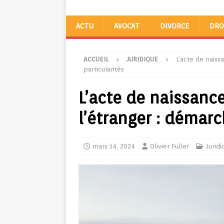
ACTU
AVOCAT
DIVORCE
DRO
ACCUEIL
JURIDIQUE
L’acte de naiss
particularités
L’acte de naissance
l’étranger : démarc
mars 14, 2024
Olivier Fuller
Juridi