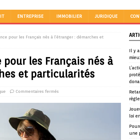
IT
ENTREPRISE
IMMOBILIER
JURIDIQUE
CON
ARTI
ance pour les Français nés à l’étranger : démarches et
Il y 
 pour les Français nés à
mieu
L’act
hes et particularités
proté
dona
que
Commentaires fermés
Reta
règle
Joueu
loi e
Pour
une p