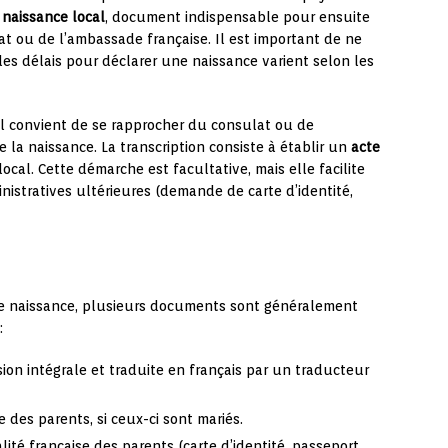
 naissance local
, document indispensable pour ensuite
t ou de l’ambassade française. Il est important de ne
les délais pour déclarer une naissance varient selon les
 il convient de se rapprocher du consulat ou de
e la naissance. La transcription consiste à établir un
acte
local. Cette démarche est facultative, mais elle facilite
stratives ultérieures (demande de carte d’identité,
 de naissance, plusieurs documents sont généralement
:
sion intégrale et traduite en français par un traducteur
e des parents, si ceux-ci sont mariés.
alité française des parents (carte d’identité, passeport,