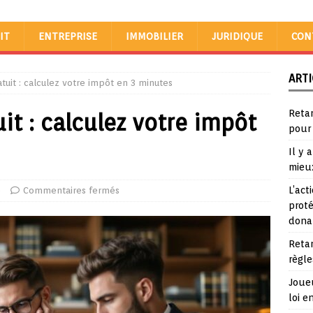
IT
ENTREPRISE
IMMOBILIER
JURIDIQUE
CON
ARTI
atuit : calculez votre impôt en 3 minutes
Reta
uit : calculez votre impôt
pour
Il y 
mieu
L’act
e
Commentaires fermés
proté
dona
Reta
règle
Joueu
loi e