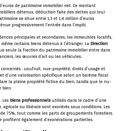
n d’euros de patrimoine immobilier net. Ce montant
mobiliers détenus, déduction faite des dettes qui leur
trimoine se situe entre 1,3 et 1,4 million d’euros
énue progressivement l’entrée dans l’impôt.
ences principales et secondaires, les immeubles locatifs,
et même certains biens détenus à l’étranger. La
Direction
ue seule la fraction du patrimoine immobilier entre dans
anciers, les œuvres d’art ou les véhicules.
oncernés : usufruit, nue-propriété, droits d’usage et
bjet d’une valorisation spécifique selon un barème fiscal
clare la pleine propriété fictive du bien, tandis que le nu-
e bien.
I. Les
biens professionnels
utilisés dans le cadre d’une
le, agricole ou libérale sont exonérés sous conditions. Les
de 75%, tout comme les parts de groupements forestiers.
e profitent également d’exonérations partielles.