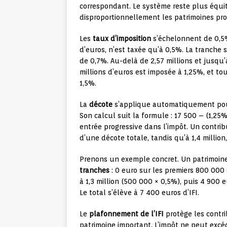
correspondant. Le système reste plus équi
disproportionnellement les patrimoines pro
Les
taux d’imposition
s’échelonnent de 0,5% 
d’euros, n’est taxée qu’à 0,5%. La tranche 
de 0,7%. Au-delà de 2,57 millions et jusqu’à
millions d’euros est imposée à 1,25%, et to
1,5%.
La
décote
s’applique automatiquement pour l
Son calcul suit la formule : 17 500 – (1,2
entrée progressive dans l’impôt. Un contri
d’une décote totale, tandis qu’à 1,4 million
Prenons un exemple concret. Un patrimoine
tranches
: 0 euro sur les premiers 800 000
à 1,3 million (500 000 × 0,5%), puis 4 900 e
Le total s’élève à 7 400 euros d’IFI.
Le
plafonnement de l’IFI
protège les contr
patrimoine important. L’impôt ne peut exc