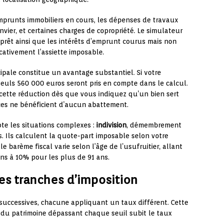
prunts immobiliers en cours, les dépenses de travaux
vier, et certaines charges de copropriété. Le simulateur
prêt ainsi que les intérêts d’emprunt courus mais non
cativement l’assiette imposable.
cipale constitue un avantage substantiel. Si votre
seuls 560 000 euros seront pris en compte dans le calcul.
ette réduction dès que vous indiquez qu’un bien sert
nces ne bénéficient d’aucun abattement.
e les situations complexes :
indivision
, démembrement
s. Ils calculent la quote-part imposable selon votre
e barème fiscal varie selon l’âge de l’usufruitier, allant
ns à 10% pour les plus de 91 ans.
les tranches d’imposition
successives, chacune appliquant un taux différent. Cette
on du patrimoine dépassant chaque seuil subit le taux