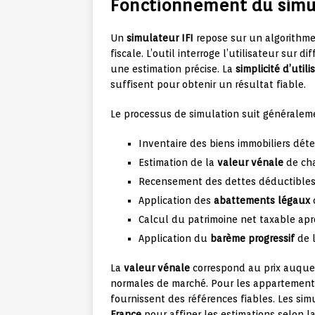
Fonctionnement du simula
Un
simulateur IFI
repose sur un algorithme q
fiscale. L’outil interroge l’utilisateur sur 
une estimation précise. La
simplicité d’utili
suffisent pour obtenir un résultat fiable.
Le processus de simulation suit généraleme
Inventaire des biens immobiliers déte
Estimation de la
valeur vénale
de cha
Recensement des dettes déductibles l
Application des
abattements légaux
Calcul du patrimoine net taxable apr
Application du
barème progressif
de l
La
valeur vénale
correspond au prix auquel
normales de marché. Pour les appartements
fournissent des références fiables. Les s
France
pour affiner les estimations selon l